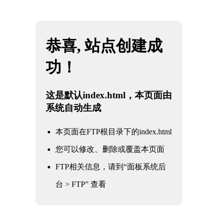
网站地图
JBO官网|jbo电子竞技赛事平台
☰
站点关键词：
,
,
,
jbo竞博电竞
jbo电竞网官网入口
JBO电竞平台
jbo电竞下载
描述：
🧧🧧✅财运滚滚,大户首选✅jbo竞博电竞,jbo电竞网官网入口,JBO电
竞平台,jbo电竞下载JBO官网是一个专注于电子竞技赛事的平台，提供
最新的赛事信息、赔率和精彩战报。无论你是电竞爱好者还是想参与赛